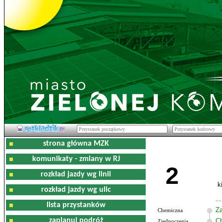
strona główna MZK
komunikaty - zmiany w RJ
2
rozkład jazdy wg linii
k
rozkład jazdy wg ulic
lista przystanków
Z
Chemiczna
zaplanuj podróż
C
Zjednoczenia