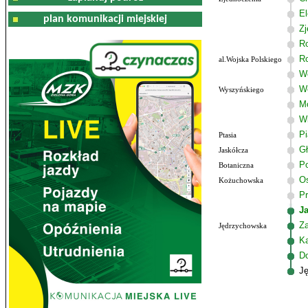
El
plan komunikacji miejskiej
Zj
R
R
al.Wojska Polskiego
Wo
W
Wyszyńskiego
M
W
P
Ptasia
G
Jaskółcza
Po
Botaniczna
Os
Kożuchowska
Pr
J
Z
Jędrzychowska
K
D
J