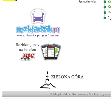
Z
Jędrzychowska
K
D
J
© Miejski Zakład Komunikacji Spółka z ogranic