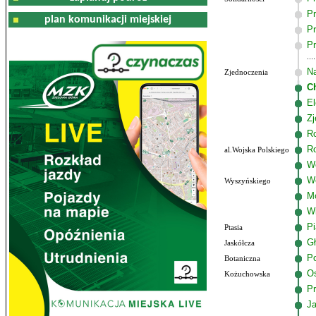
Pr
plan komunikacji miejskiej
Pr
Pr
Na
Zjednoczenia
C
El
Zj
R
R
al.Wojska Polskiego
Wo
W
Wyszyńskiego
M
W
P
Ptasia
G
Jaskółcza
Po
Botaniczna
Os
Kożuchowska
Pr
J