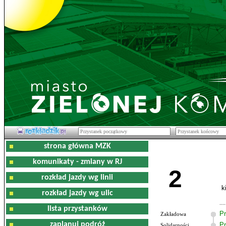
strona główna MZK
komunikaty - zmiany w RJ
2
rozkład jazdy wg linii
k
rozkład jazdy wg ulic
lista przystanków
Pr
Zakładowa
zaplanuj podróż
Pr
Solidarności