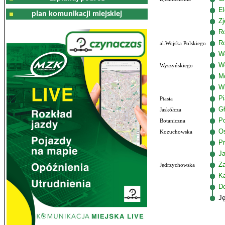
El
plan komunikacji miejskiej
Zj
R
R
al.Wojska Polskiego
Wo
W
Wyszyńskiego
M
W
P
Ptasia
G
Jaskółcza
Po
Botaniczna
Os
Kożuchowska
Pr
J
Z
Jędrzychowska
K
D
J