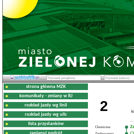
strona główna MZK
komunikaty - zmiany w RJ
2
rozkład jazdy wg linii
k
rozkład jazdy wg ulic
lista przystanków
Z
Chemiczna
zaplanuj podróż
C
Zjednoczenia