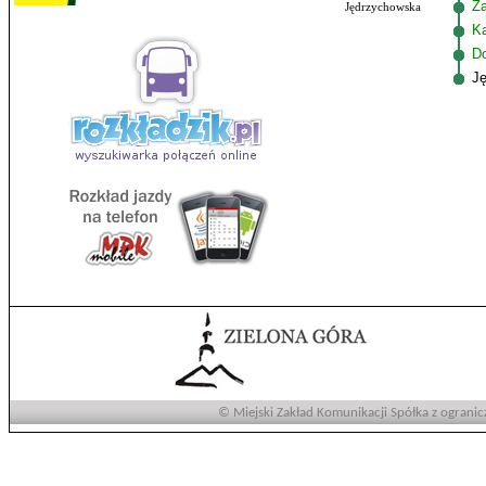
Z
Jędrzychowska
K
D
J
© Miejski Zakład Komunikacji Spółka z ogranic