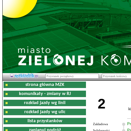
strona główna MZK
komunikaty - zmiany w RJ
2
rozkład jazdy wg linii
k
rozkład jazdy wg ulic
lista przystanków
Pr
Zakładowa
zaplanuj podróż
Pr
Solidarności