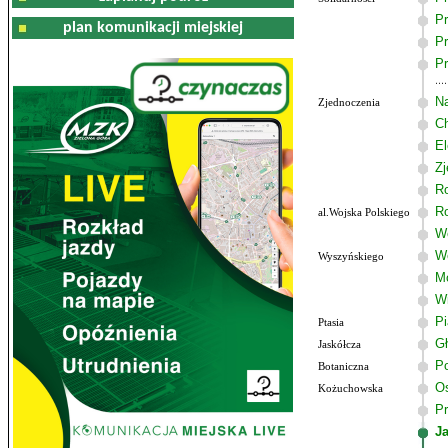
Pr
plan komunikacji miejskiej
Pr
Pr
Na
Zjednoczenia
C
El
Zj
R
R
al.Wojska Polskiego
Wo
W
Wyszyńskiego
M
W
P
Ptasia
G
Jaskółcza
Po
Botaniczna
Os
Kożuchowska
Pr
J