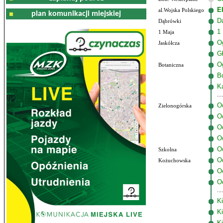
E
al.Wojska Polskiego
plan komunikacji miejskiej
D
Dąbrówki
1
1 Maja
O
Jaskółcza
G
O
Botaniczna
B
K
O
Zielonogórska
O
O
O
O
Szkolna
O
Kożuchowska
O
Oc
K
Ki
Ki