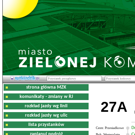
strona główna MZK
komunikaty - zmiany w RJ
27A
rozkład jazdy wg linii
rozkład jazdy wg ulic
lista przystanków
D
Centr. Przesiadkowe
zaplanuj podróż
C
Boh. Westerplatte