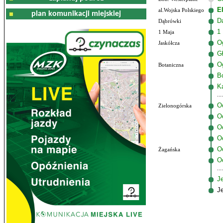
E
al.Wojska Polskiego
plan komunikacji miejskiej
D
Dąbrówki
1
1 Maja
O
Jaskółcza
G
O
Botaniczna
B
K
O
Zielonogórska
O
O
O
O
Żagańska
O
Je
J