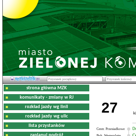
strona główna MZK
komunikaty - zmiany w RJ
27
rozkład jazdy wg linii
k
rozkład jazdy wg ulic
lista przystanków
D
Centr. Przesiadkowe
zaplanuj podróż
C
Boh. Westerplatte