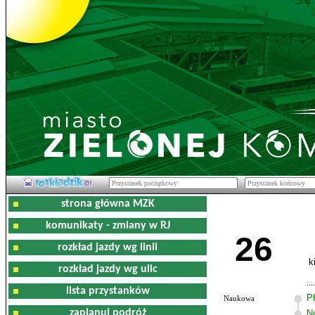
strona główna MZK
komunikaty - zmiany w RJ
26
rozkład jazdy wg linii
k
rozkład jazdy wg ulic
lista przystanków
P
Naukowa
zaplanuj podróż
N