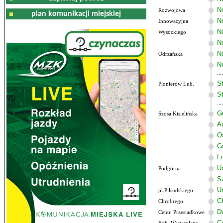
N
Rozwojowa
plan komunikacji miejskiej
No
Innowacyjna
N
Wysockiego
N
N
Odrzańska
N
St
Pionierów Lub.
St
G
Szosa Kisielińska
A
O
G
Lo
U
Podgórna
Sz
U
pl.Piłsudskiego
C
Chrobrego
D
Centr. Przesiadkowe
C