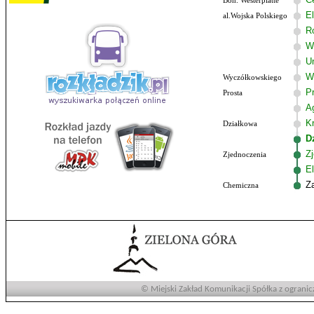
Boh. Westerplatte
El
al.Wojska Polskiego
R
W
U
W
Wyczółkowskiego
P
Prosta
A
Kr
Działkowa
D
Z
Zjednoczenia
El
Z
Chemiczna
© Miejski Zakład Komunikacji Spółka z ogranic