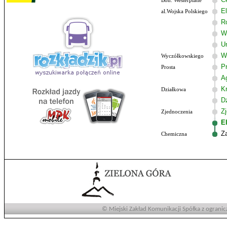
Boh. Westerplatte
El
al.Wojska Polskiego
R
W
U
W
Wyczółkowskiego
P
Prosta
A
Kr
Działkowa
D
Z
Zjednoczenia
E
Z
Chemiczna
© Miejski Zakład Komunikacji Spółka z ogranic