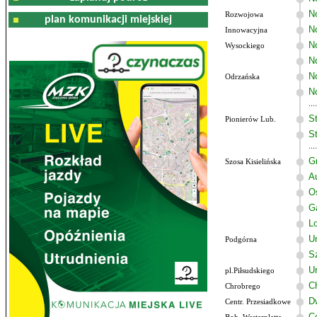
N
Rozwojowa
plan komunikacji miejskiej
No
Innowacyjna
N
Wysockiego
N
N
Odrzańska
N
St
Pionierów Lub.
St
G
Szosa Kisielińska
A
O
G
Lo
U
Podgórna
Sz
U
pl.Piłsudskiego
C
Chrobrego
D
Centr. Przesiadkowe
C