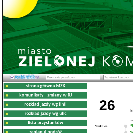
strona główna MZK
komunikaty - zmiany w RJ
26
rozkład jazdy wg linii
k
rozkład jazdy wg ulic
lista przystanków
P
Naukowa
zaplanuj podróż
N