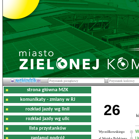
strona główna MZK
komunikaty - zmiany w RJ
26
rozkład jazdy wg linii
k
rozkład jazdy wg ulic
lista przystanków
W
Wyczółkowskiego
zaplanuj podróż
U
al.Wojska Polskiego