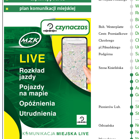
W
plan komunikacji miejskiej
R
B
C
Boh. Westerplatte
D
Centr. Przesiadkowe
C
Chrobrego
U
pl.Piłsudskiego
Sz
Podgórna
U
Lo
Szosa Kisielińska
G
O
A
G
St
Pionierów Lub.
St
N
Odrzańska
N
N