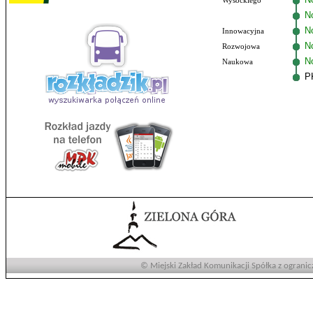
Wysockiego
N
No
Innowacyjna
N
Rozwojowa
N
Naukowa
P
© Miejski Zakład Komunikacji Spółka z ogranic