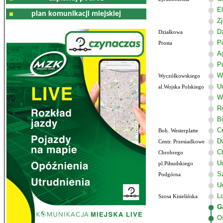
El
plan komunikacji miejskiej
Z
D
Działkowa
P
Prosta
A
P
W
Wyczółkowskiego
U
al.Wojska Polskiego
W
R
B
C
Boh. Westerplatte
D
Centr. Przesiadkowe
C
Chrobrego
U
pl.Piłsudskiego
Sz
Podgórna
U
Lo
Szosa Kisielińska
G
O