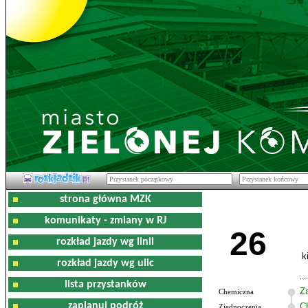
strona główna MZK
komunikaty - zmiany w RJ
26
rozkład jazdy wg linii
k
rozkład jazdy wg ulic
lista przystanków
Z
Chemiczna
zaplanuj podróż
C
Zjednoczenia