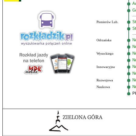
A
G
St
Pionierów Lub.
St
N
Odrzańska
N
N
Wysockiego
N
No
Innowacyjna
N
N
Rozwojowa
N
Naukowa
P