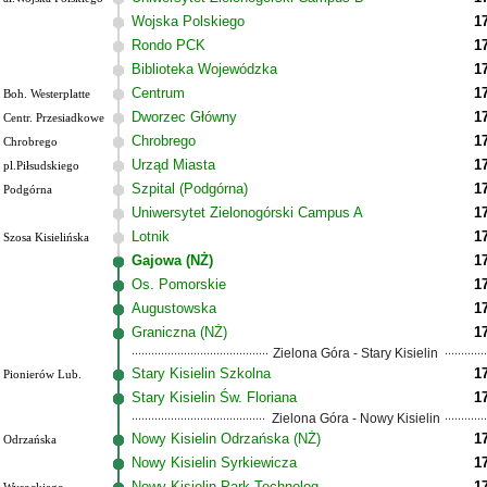
Wojska Polskiego
1
Rondo PCK
1
Biblioteka Wojewódzka
1
Centrum
1
Boh. Westerplatte
Dworzec Główny
1
Centr. Przesiadkowe
Chrobrego
1
Chrobrego
Urząd Miasta
1
pl.Piłsudskiego
Szpital (Podgórna)
1
Podgórna
Uniwersytet Zielonogórski Campus A
1
Lotnik
1
Szosa Kisielińska
Gajowa (NŻ)
1
Os. Pomorskie
1
Augustowska
1
Graniczna (NŻ)
1
Zielona Góra - Stary Kisielin
Stary Kisielin Szkolna
1
Pionierów Lub.
Stary Kisielin Św. Floriana
1
Zielona Góra - Nowy Kisielin
Nowy Kisielin Odrzańska (NŻ)
1
Odrzańska
Nowy Kisielin Syrkiewicza
1
Nowy Kisielin Park Technolog.
1