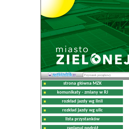
strona główna MZK
komunikaty - zmiany w RJ
rozkład jazdy wg linii
rozkład jazdy wg ulic
lista przystanków
zaplanuj podróż