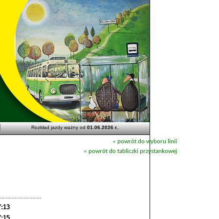
Rozkład jazdy ważny od
01.06.2026 r.
.
« powrót do wyboru linii
« powrót do tabliczki przystankowej
7:13
7:15