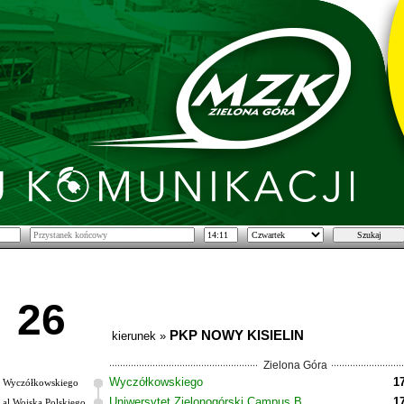
26
PKP NOWY KISIELIN
kierunek »
Zielona Góra
Wyczółkowskiego
1
Wyczółkowskiego
Uniwersytet Zielonogórski Campus B
1
al.Wojska Polskiego