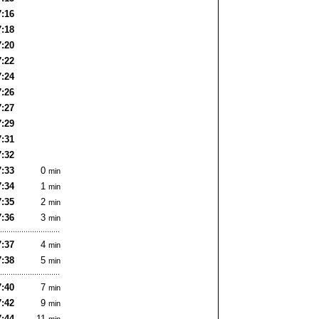
7:16
7:18
7:20
7:22
7:24
7:26
7:27
7:29
7:31
7:32
7:33
0
min
7:34
1
min
7:35
2
min
7:36
3
min
7:37
4
min
7:38
5
min
7:40
7
min
7:42
9
min
7:44
11