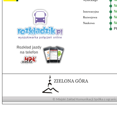
Wysockiego
N
No
Innowacyjna
N
Rozwojowa
N
Naukowa
P
© Miejski Zakład Komunikacji Spółka z ogranic