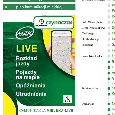
W
plan komunikacji miejskiej
R
B
C
Boh. Westerplatte
D
Centr. Przesiadkowe
C
Chrobrego
U
pl.Piłsudskiego
Sz
Podgórna
U
Lo
Szosa Kisielińska
G
O
A
G
St
Pionierów Lub.
St
N
Odrzańska
N
N