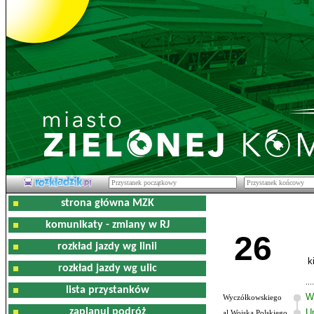
strona główna MZK
komunikaty - zmiany w RJ
26
rozkład jazdy wg linii
k
rozkład jazdy wg ulic
lista przystanków
W
Wyczółkowskiego
zaplanuj podróż
U
al.Wojska Polskiego