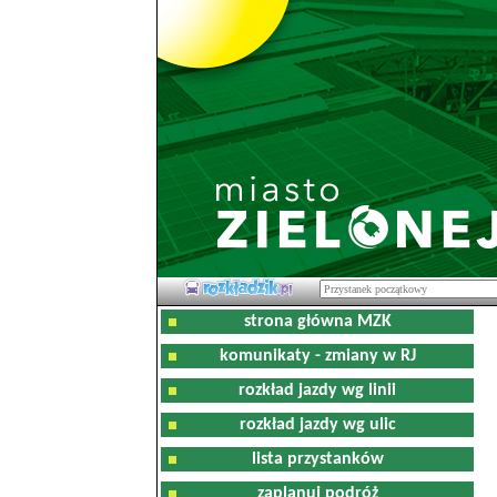
strona główna MZK
komunikaty - zmiany w RJ
rozkład jazdy wg linii
rozkład jazdy wg ulic
lista przystanków
zaplanuj podróż