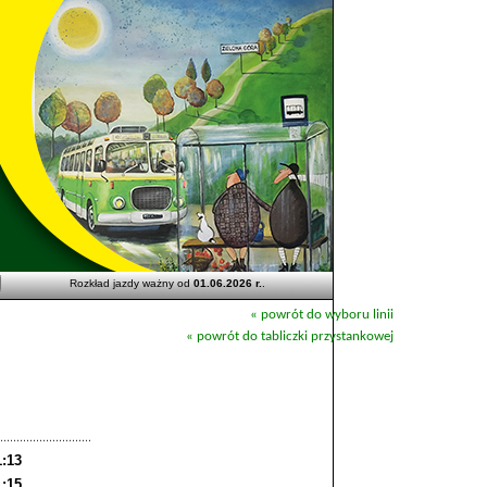
Rozkład jazdy ważny od
01.06.2026 r.
.
« powrót do wyboru linii
« powrót do tabliczki przystankowej
1:13
1:15