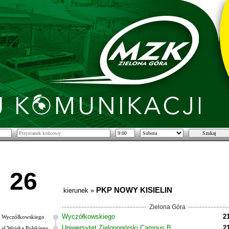
26
PKP NOWY KISIELIN
kierunek »
Zielona Góra
Wyczółkowskiego
2
Wyczółkowskiego
Uniwersytet Zielonogórski Campus B
2
al.Wojska Polskiego