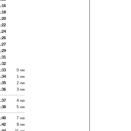
1:16
1:18
1:20
1:22
1:24
1:26
1:27
1:29
1:31
1:32
1:33
0
min
1:34
1
min
1:35
2
min
1:36
3
min
1:37
4
min
1:38
5
min
1:40
7
min
1:42
9
min
1:44
11