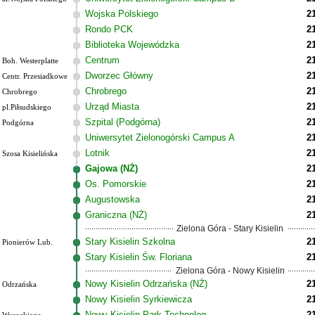
Wojska Polskiego
2
Rondo PCK
2
Biblioteka Wojewódzka
2
Centrum
2
Boh. Westerplatte
Dworzec Główny
2
Centr. Przesiadkowe
Chrobrego
2
Chrobrego
Urząd Miasta
2
pl.Piłsudskiego
Szpital (Podgórna)
2
Podgórna
Uniwersytet Zielonogórski Campus A
2
Lotnik
2
Szosa Kisielińska
Gajowa (NŻ)
2
Os. Pomorskie
2
Augustowska
2
Graniczna (NŻ)
2
Zielona Góra - Stary Kisielin
Stary Kisielin Szkolna
2
Pionierów Lub.
Stary Kisielin Św. Floriana
2
Zielona Góra - Nowy Kisielin
Nowy Kisielin Odrzańska (NŻ)
2
Odrzańska
Nowy Kisielin Syrkiewicza
2
Nowy Kisielin Park Technolog.
2