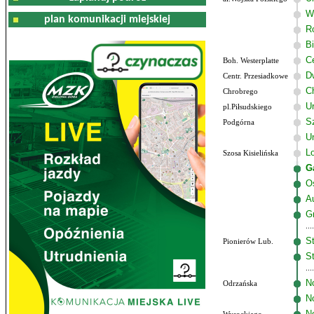
W
plan komunikacji miejskiej
R
B
C
Boh. Westerplatte
D
Centr. Przesiadkowe
C
Chrobrego
U
pl.Piłsudskiego
Sz
Podgórna
U
Lo
Szosa Kisielińska
G
O
A
G
St
Pionierów Lub.
St
N
Odrzańska
N
N