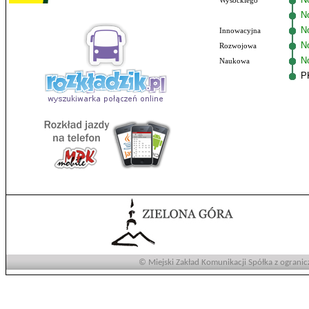
Wysockiego
N
No
Innowacyjna
N
Rozwojowa
N
Naukowa
P
© Miejski Zakład Komunikacji Spółka z ogranic