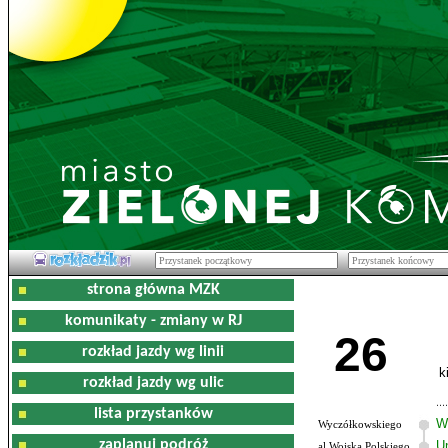
strona główna MZK
komunikaty - zmiany w RJ
26
rozkład jazdy wg linii
k
rozkład jazdy wg ulic
lista przystanków
W
Wyczółkowskiego
zaplanuj podróż
U
al.Wojska Polskiego