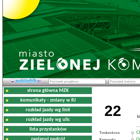
strona główna MZK
komunikaty - zmiany w RJ
22
rozkład jazdy wg linii
k
rozkład jazdy wg ulic
lista przystanków
C
Truskawkowa
zaplanuj podróż
O
Krępowska