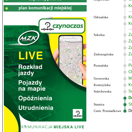
K
plan komunikacji miejskiej
K
Odrzańska
K
Z
Szkolna
Z
Z
Z
Zielonogórska
P
Poznańska
C
M
Gorzowska
K
Kostrzyńska
S
Sulechowska
D
S
Staszica
D
Centr. Przesiadkowe