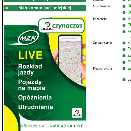
Do
Sulechowska
plan komunikacji miejskiej
S
G
Poznańska
C
P
Z
Zielonogórska
Z
Z
Z
Z
Kożuchowska
J