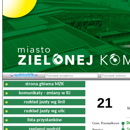
strona główna MZK
komunikaty - zmiany w RJ
21
rozkład jazdy wg linii
k
rozkład jazdy wg ulic
lista przystanków
D
Centr. Przesiadkowe
zaplanuj podróż
S
Staszica