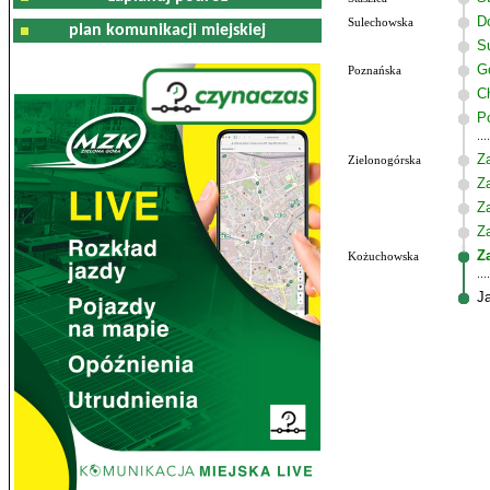
Do
Sulechowska
plan komunikacji miejskiej
S
G
Poznańska
C
P
Z
Zielonogórska
Z
Z
Z
Z
Kożuchowska
J