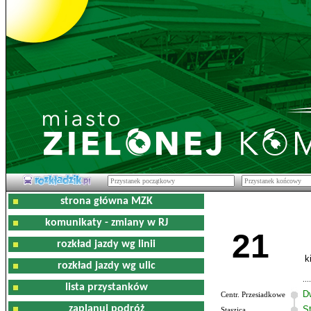
strona główna MZK
komunikaty - zmiany w RJ
21
rozkład jazdy wg linii
k
rozkład jazdy wg ulic
lista przystanków
D
Centr. Przesiadkowe
zaplanuj podróż
S
Staszica