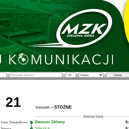
21
STOŻNE
kierunek »
Zielona Góra
Dworzec Główny
6
Centr. Przesiadkowe
Staszica
6
Staszica