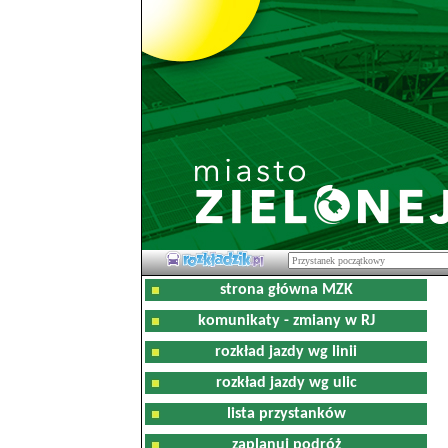
strona główna MZK
komunikaty - zmiany w RJ
rozkład jazdy wg linii
rozkład jazdy wg ulic
lista przystanków
zaplanuj podróż