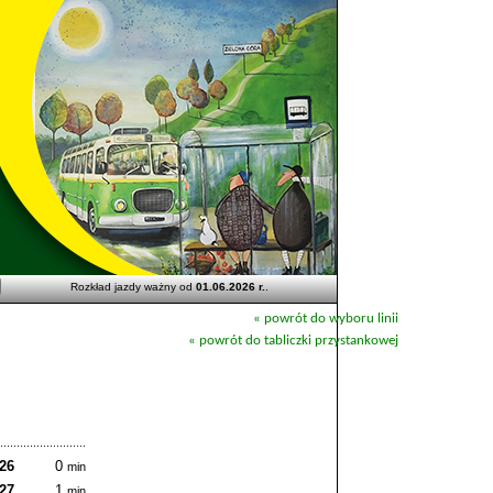
Rozkład jazdy ważny od
01.06.2026 r.
.
« powrót do wyboru linii
« powrót do tabliczki przystankowej
:26
0
min
:27
1
min