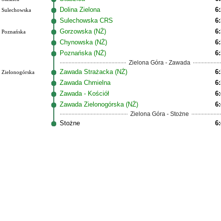
Dolina Zielona
6
Sulechowska
Sulechowska CRS
6
Gorzowska (NŻ)
6
Poznańska
Chynowska (NŻ)
6
Poznańska (NŻ)
6
Zielona Góra - Zawada
Zawada Strażacka (NŻ)
6
Zielonogórska
Zawada Chmielna
6
Zawada - Kościół
6
Zawada Zielonogórska (NŻ)
6
Zielona Góra - Stożne
Stożne
6