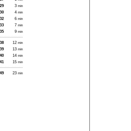
:29
3
min
:30
4
min
:32
6
min
:33
7
min
:35
9
min
:38
12
min
:39
13
min
:40
14
min
:41
15
min
:49
23
min