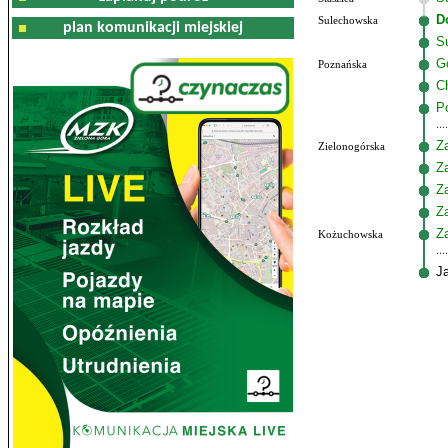
D
Sulechowska
plan komunikacji miejskiej
S
G
Poznańska
C
P
Z
Zielonogórska
Z
Z
Z
Z
Kożuchowska
J