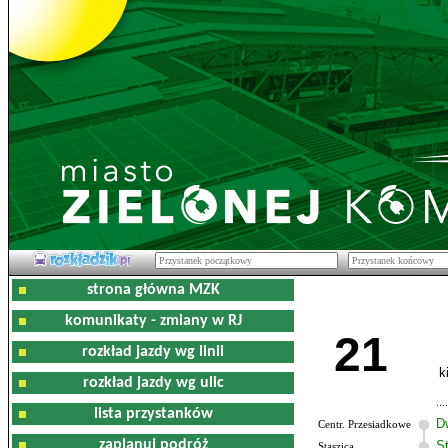
strona główna MZK
komunikaty - zmiany w RJ
21
rozkład jazdy wg linii
k
rozkład jazdy wg ulic
lista przystanków
D
Centr. Przesiadkowe
zaplanuj podróż
S
Staszica