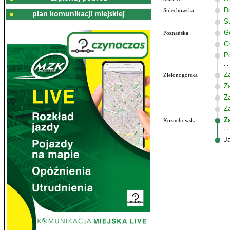
Do
Sulechowska
plan komunikacji miejskiej
S
G
Poznańska
C
P
Z
Zielonogórska
Z
Z
Z
Z
Kożuchowska
J