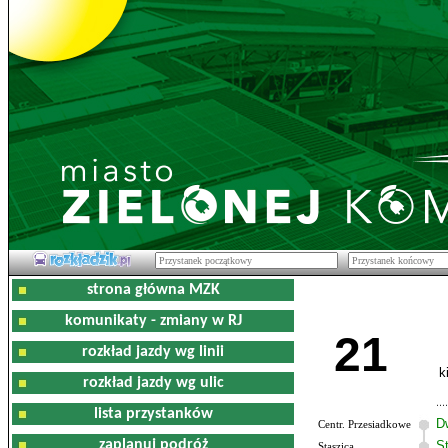
strona główna MZK
komunikaty - zmiany w RJ
21
rozkład jazdy wg linii
k
rozkład jazdy wg ulic
lista przystanków
D
Centr. Przesiadkowe
zaplanuj podróż
S
Staszica