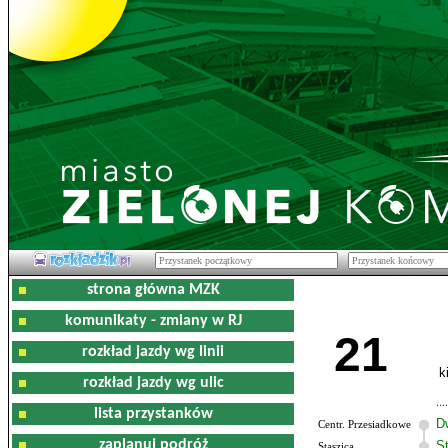
strona główna MZK
komunikaty - zmiany w RJ
21
rozkład jazdy wg linii
k
rozkład jazdy wg ulic
lista przystanków
D
Centr. Przesiadkowe
zaplanuj podróż
S
Staszica