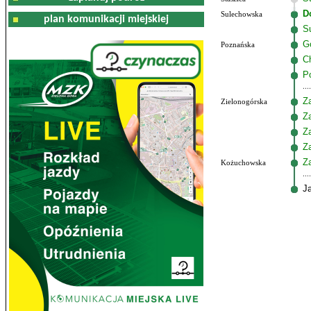
D
Sulechowska
plan komunikacji miejskiej
S
G
Poznańska
C
P
Z
Zielonogórska
Z
Z
Z
Z
Kożuchowska
J