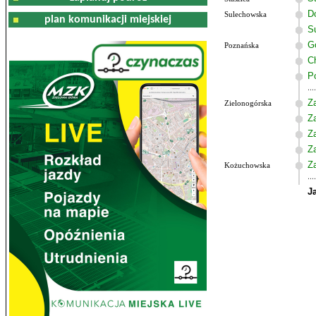
Do
Sulechowska
plan komunikacji miejskiej
S
G
Poznańska
C
P
Z
Zielonogórska
Z
Z
Z
Z
Kożuchowska
J