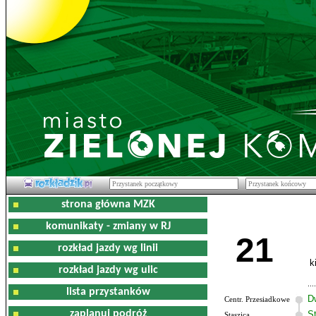
strona główna MZK
komunikaty - zmiany w RJ
21
rozkład jazdy wg linii
k
rozkład jazdy wg ulic
lista przystanków
D
Centr. Przesiadkowe
zaplanuj podróż
S
Staszica