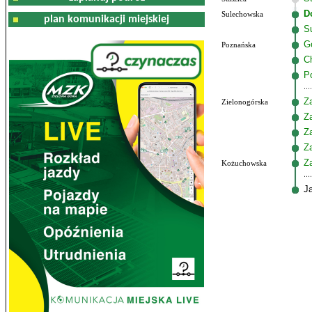
D
Sulechowska
plan komunikacji miejskiej
S
G
Poznańska
C
P
Z
Zielonogórska
Z
Z
Z
Z
Kożuchowska
J