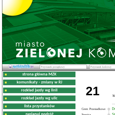
strona główna MZK
komunikaty - zmiany w RJ
21
rozkład jazdy wg linii
k
rozkład jazdy wg ulic
lista przystanków
D
Centr. Przesiadkowe
zaplanuj podróż
S
Staszica