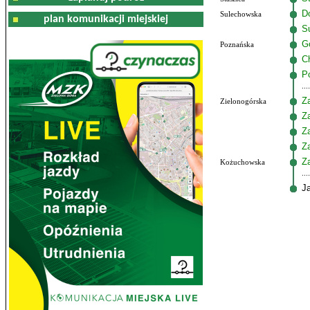
Do
Sulechowska
plan komunikacji miejskiej
S
G
Poznańska
C
P
Z
Zielonogórska
Z
Z
Z
Z
Kożuchowska
J