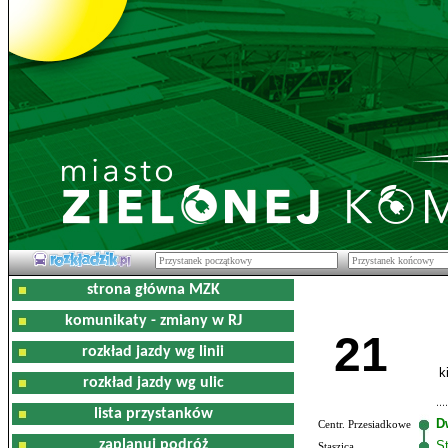
strona główna MZK
komunikaty - zmiany w RJ
21
rozkład jazdy wg linii
k
rozkład jazdy wg ulic
lista przystanków
D
Centr. Przesiadkowe
zaplanuj podróż
S
Staszica