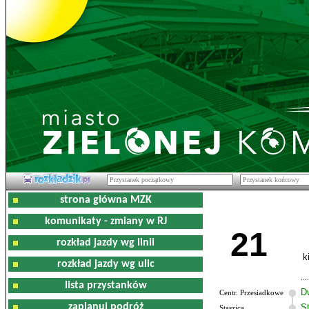
strona główna MZK
komunikaty - zmiany w RJ
21
rozkład jazdy wg linii
k
rozkład jazdy wg ulic
lista przystanków
D
Centr. Przesiadkowe
zaplanuj podróż
S
Staszica