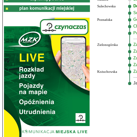
D
Sulechowska
plan komunikacji miejskiej
S
G
Poznańska
C
P
Z
Zielonogórska
Z
Z
Z
Z
Kożuchowska
J