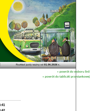
Rozkład jazdy ważny od
01.06.2026 r.
.
« powrót do wyboru linii
« powrót do tabliczki przystankowej
3:41
3:42