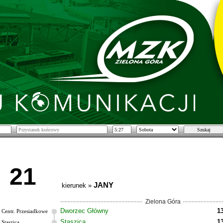
21
JANY
kierunek »
Zielona Góra
Dworzec Główny
1
Centr. Przesiadkowe
Staszica
1
Staszica