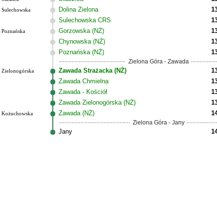
Dolina Zielona
1
Sulechowska
Sulechowska CRS
1
Gorzowska (NŻ)
1
Poznańska
Chynowska (NŻ)
1
Poznańska (NŻ)
1
Zielona Góra - Zawada
Zawada Strażacka (NŻ)
1
Zielonogórska
Zawada Chmielna
1
Zawada - Kościół
1
Zawada Zielonogórska (NŻ)
1
Zawada (NŻ)
1
Kożuchowska
Zielona Góra - Jany
Jany
1