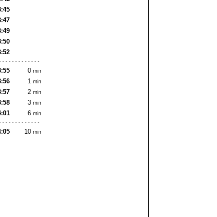
3:45
3:47
3:49
3:50
3:52
3:55
0
min
3:56
1
min
3:57
2
min
3:58
3
min
4:01
6
min
4:05
10
min