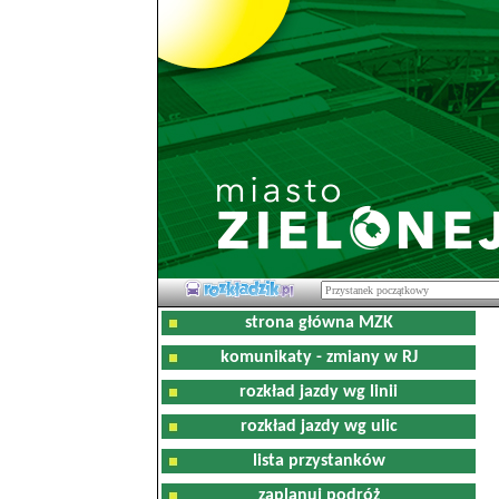
strona główna MZK
komunikaty - zmiany w RJ
rozkład jazdy wg linii
rozkład jazdy wg ulic
lista przystanków
zaplanuj podróż