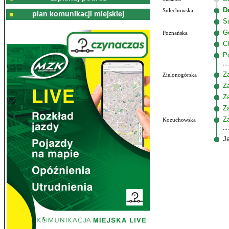
D
Sulechowska
plan komunikacji miejskiej
S
G
Poznańska
C
P
Z
Zielonogórska
Z
Z
Z
Z
Kożuchowska
J