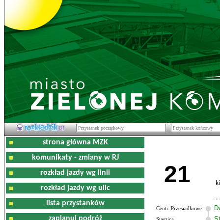
strona główna MZK
komunikaty - zmiany w RJ
21
rozkład jazdy wg linii
k
rozkład jazdy wg ulic
lista przystanków
D
Centr. Przesiadkowe
zaplanuj podróż
S
Staszica