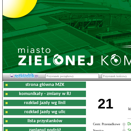
strona główna MZK
komunikaty - zmiany w RJ
21
rozkład jazdy wg linii
k
rozkład jazdy wg ulic
lista przystanków
D
Centr. Przesiadkowe
zaplanuj podróż
S
Staszica