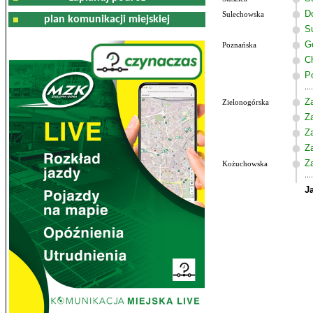
Do
Sulechowska
plan komunikacji miejskiej
S
G
Poznańska
C
P
Z
Zielonogórska
Z
Z
Z
Z
Kożuchowska
J