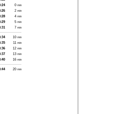
8:24
0
min
8:26
2
min
8:28
4
min
8:29
5
min
8:31
7
min
8:34
10
min
8:35
11
min
8:36
12
min
8:37
13
min
8:40
16
min
8:44
20
min