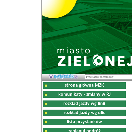
strona główna MZK
komunikaty - zmiany w RJ
rozkład jazdy wg linii
rozkład jazdy wg ulic
lista przystanków
zaplanuj podróż