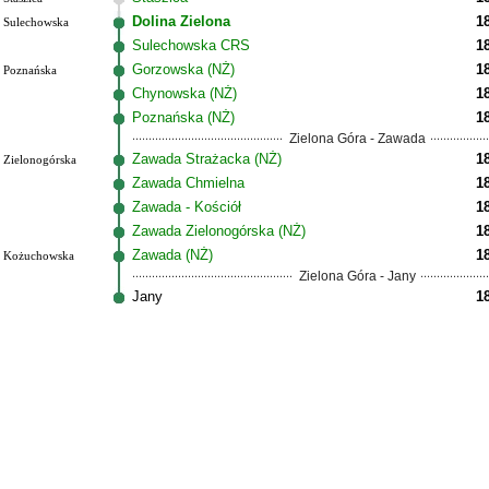
Dolina Zielona
1
Sulechowska
Sulechowska CRS
1
Gorzowska (NŻ)
1
Poznańska
Chynowska (NŻ)
1
Poznańska (NŻ)
1
Zielona Góra - Zawada
Zawada Strażacka (NŻ)
1
Zielonogórska
Zawada Chmielna
1
Zawada - Kościół
1
Zawada Zielonogórska (NŻ)
1
Zawada (NŻ)
1
Kożuchowska
Zielona Góra - Jany
Jany
1