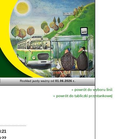
Rozkład jazdy ważny od
01.06.2026 r.
.
« powrót do wyboru linii
« powrót do tabliczki przystankowej
8:21
8:22