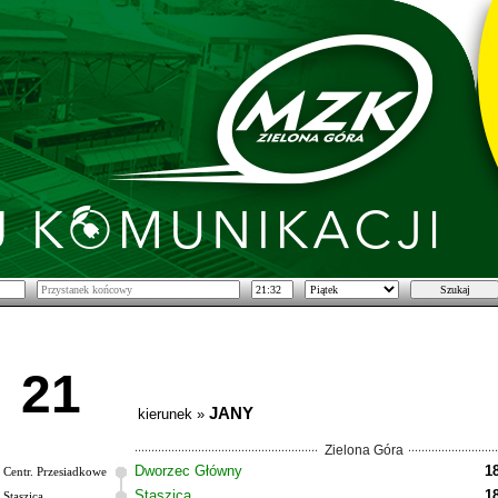
21
JANY
kierunek »
Zielona Góra
Dworzec Główny
1
Centr. Przesiadkowe
Staszica
1
Staszica