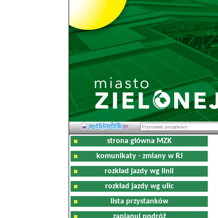
strona główna MZK
komunikaty - zmiany w RJ
rozkład jazdy wg linii
rozkład jazdy wg ulic
lista przystanków
zaplanuj podróż