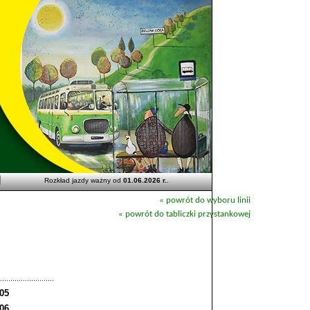
Rozkład jazdy ważny od
01.06.2026 r.
.
« powrót do wyboru linii
« powrót do tabliczki przystankowej
:05
:06