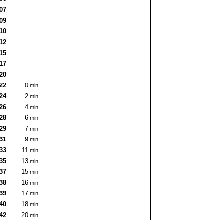
:07
:09
:10
:12
:15
:17
:20
:22
0
min
:24
2
min
:26
4
min
:28
6
min
:29
7
min
:31
9
min
:33
11
min
:35
13
min
:37
15
min
:38
16
min
:39
17
min
:40
18
min
:42
20
min