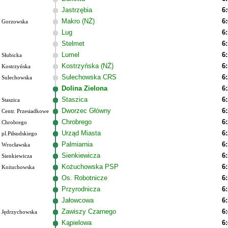
Jastrzębia
6
Makro (NŻ)
6
Gorzowska
Lug
6
Stelmet
6
Lumel
6
Słubicka
Kostrzyńska (NŻ)
6
Kostrzyńska
Sulechowska CRS
6
Sulechowska
Dolina Zielona
6
Staszica
6
Staszica
Dworzec Główny
6
Centr. Przesiadkowe
Chrobrego
6
Chrobrego
Urząd Miasta
6
pl.Piłsudskiego
Palmiarnia
6
Wrocławska
Sienkiewicza
6
Sienkiewicza
Kożuchowska PSP
6
Kożuchowska
Os. Robotnicze
6
Przyrodnicza
6
Jałowcowa
6
Zawiszy Czarnego
6
Jędrzychowska
Kąpielowa
6