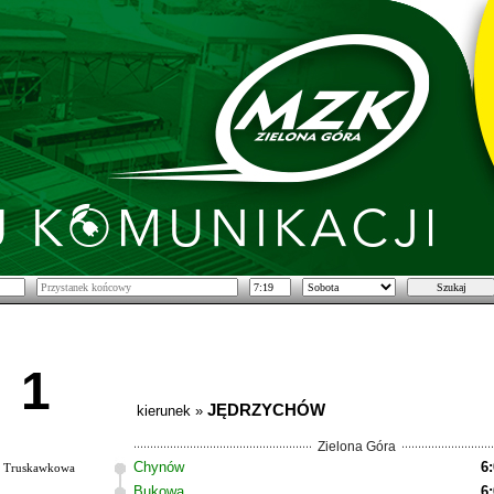
1
JĘDRZYCHÓW
kierunek »
Zielona Góra
Chynów
6
Truskawkowa
Bukowa
6