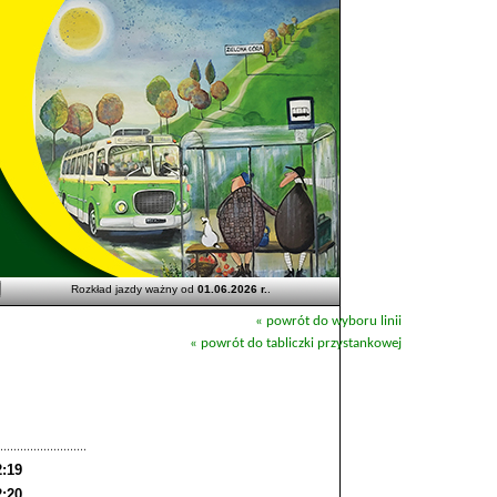
Rozkład jazdy ważny od
01.06.2026 r.
.
« powrót do wyboru linii
« powrót do tabliczki przystankowej
2:19
2:20