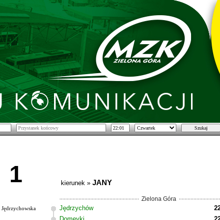
1
JANY
kierunek »
Zielona Góra
Jędrzychów
2
Jędrzychowska
Domeyki
2