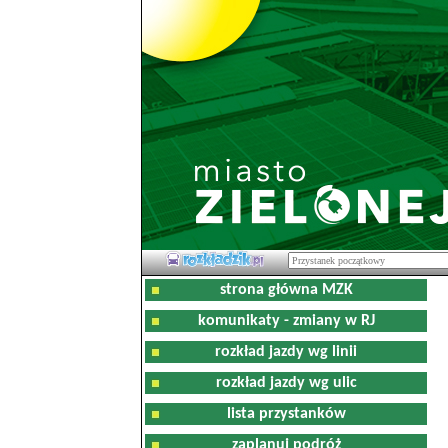
strona główna MZK
komunikaty - zmiany w RJ
rozkład jazdy wg linii
rozkład jazdy wg ulic
lista przystanków
zaplanuj podróż