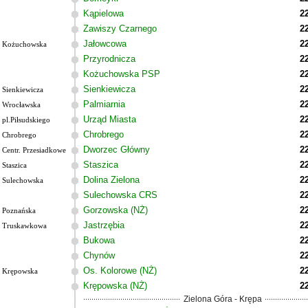
Kąpielowa
2
Zawiszy Czarnego
2
Jałowcowa
2
Kożuchowska
Przyrodnicza
2
Kożuchowska PSP
2
Sienkiewicza
2
Sienkiewicza
Palmiarnia
2
Wrocławska
Urząd Miasta
2
pl.Piłsudskiego
Chrobrego
2
Chrobrego
Dworzec Główny
2
Centr. Przesiadkowe
Staszica
2
Staszica
Dolina Zielona
2
Sulechowska
Sulechowska CRS
2
Gorzowska (NŻ)
2
Poznańska
Jastrzębia
2
Truskawkowa
Bukowa
2
Chynów
2
Os. Kolorowe (NŻ)
2
Krępowska
Krępowska (NŻ)
2
Zielona Góra - Krępa