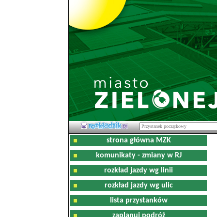
strona główna MZK
komunikaty - zmiany w RJ
rozkład jazdy wg linii
rozkład jazdy wg ulic
lista przystanków
zaplanuj podróż