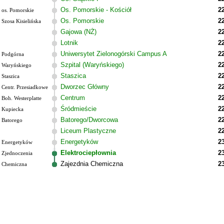
Os. Pomorskie - Kościół
2
os. Pomorskie
Os. Pomorskie
2
Szosa Kisielińska
Gajowa (NŻ)
2
Lotnik
2
Uniwersytet Zielonogórski Campus A
2
Podgórna
Szpital (Waryńskiego)
2
Waryńskiego
Staszica
2
Staszica
Dworzec Główny
2
Centr. Przesiadkowe
Centrum
2
Boh. Westerplatte
Śródmieście
2
Kupiecka
Batorego/Dworcowa
2
Batorego
Liceum Plastyczne
2
Energetyków
2
Energetyków
Elektrociepłownia
2
Zjednoczenia
Zajezdnia Chemiczna
2
Chemiczna