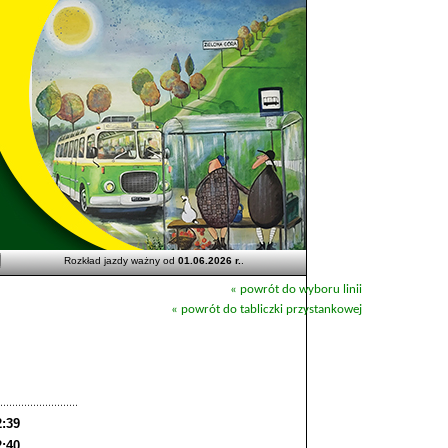
Rozkład jazdy ważny od
01.06.2026 r.
.
« powrót do wyboru linii
« powrót do tabliczki przystankowej
2:39
2:40