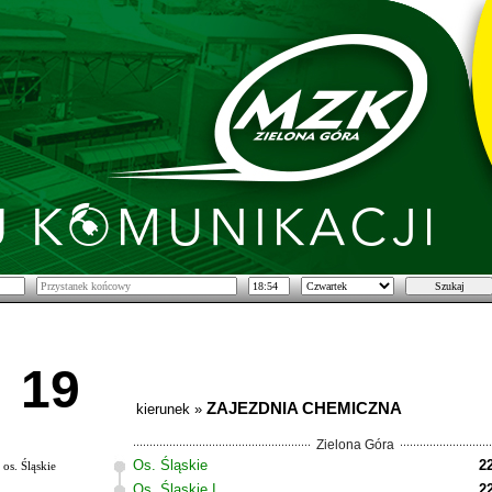
19
ZAJEZDNIA CHEMICZNA
kierunek »
Zielona Góra
Os. Śląskie
2
os. Śląskie
Os. Śląskie I
2