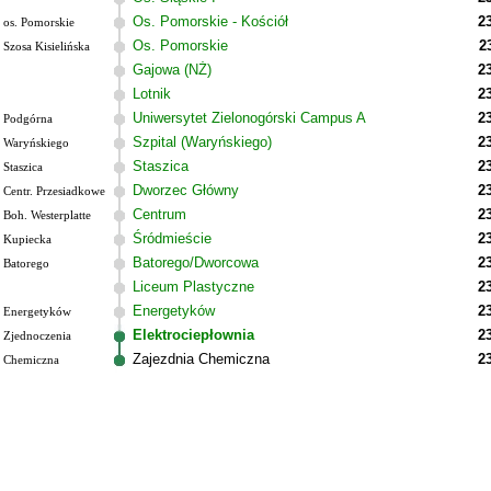
Os. Pomorskie - Kościół
2
os. Pomorskie
Os. Pomorskie
2
Szosa Kisielińska
Gajowa (NŻ)
2
Lotnik
2
Uniwersytet Zielonogórski Campus A
2
Podgórna
Szpital (Waryńskiego)
2
Waryńskiego
Staszica
2
Staszica
Dworzec Główny
2
Centr. Przesiadkowe
Centrum
2
Boh. Westerplatte
Śródmieście
2
Kupiecka
Batorego/Dworcowa
2
Batorego
Liceum Plastyczne
2
Energetyków
2
Energetyków
Elektrociepłownia
2
Zjednoczenia
Zajezdnia Chemiczna
2
Chemiczna