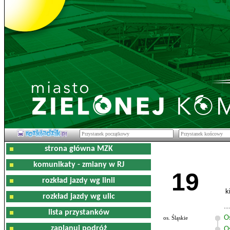
strona główna MZK
komunikaty - zmiany w RJ
19
rozkład jazdy wg linii
k
rozkład jazdy wg ulic
lista przystanków
O
os. Śląskie
zaplanuj podróż
Os