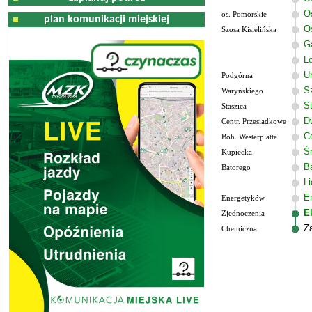
O
os. Pomorskie
plan komunikacji miejskiej
O
Szosa Kisielińska
G
Lo
U
Podgórna
S
Waryńskiego
S
Staszica
D
Centr. Przesiadkowe
C
Boh. Westerplatte
Ś
Kupiecka
B
Batorego
L
E
Energetyków
E
Zjednoczenia
Z
Chemiczna