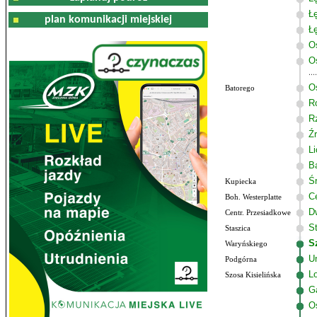
Ł
plan komunikacji miejskiej
Ł
O
O
O
Batorego
R
R
Ź
L
B
Ś
Kupiecka
C
Boh. Westerplatte
D
Centr. Przesiadkowe
S
Staszica
S
Waryńskiego
U
Podgórna
Lo
Szosa Kisielińska
G
O