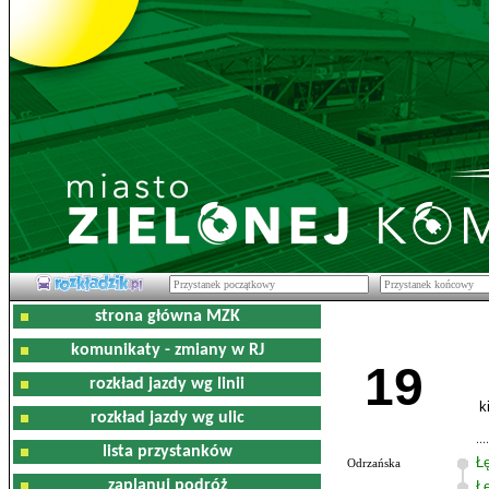
strona główna MZK
komunikaty - zmiany w RJ
19
rozkład jazdy wg linii
k
rozkład jazdy wg ulic
lista przystanków
Ł
Odrzańska
zaplanuj podróż
Ł