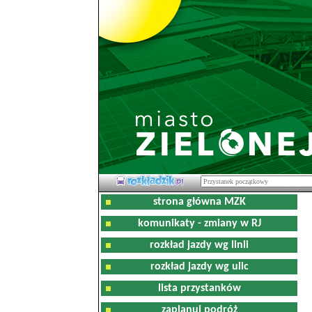
strona główna MZK
komunikaty - zmiany w RJ
rozkład jazdy wg linii
rozkład jazdy wg ulic
lista przystanków
zaplanuj podróż