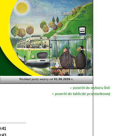
Rozkład jazdy ważny od
01.06.2026 r.
.
« powrót do wyboru linii
« powrót do tabliczki przystankowej
0:41
0:43