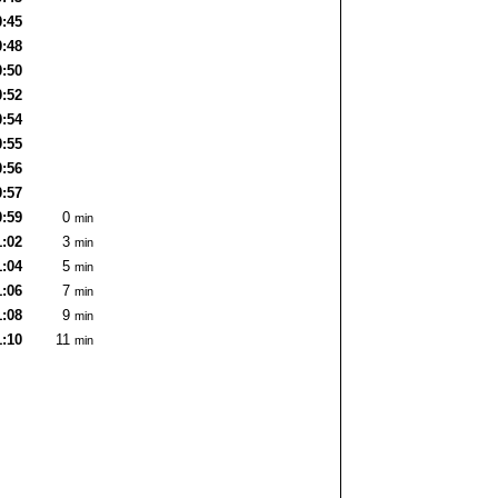
0:45
0:48
0:50
0:52
0:54
0:55
0:56
0:57
0:59
0
min
1:02
3
min
1:04
5
min
1:06
7
min
1:08
9
min
1:10
11
min