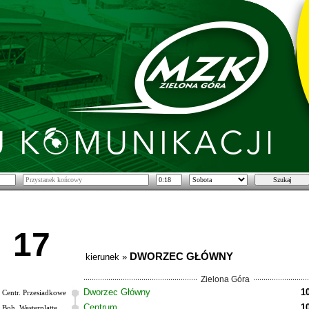
17
DWORZEC GŁÓWNY
kierunek »
Zielona Góra
Dworzec Główny
1
Centr. Przesiadkowe
Centrum
1
Boh. Westerplatte