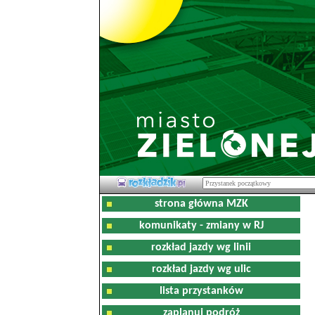
strona główna MZK
komunikaty - zmiany w RJ
rozkład jazdy wg linii
rozkład jazdy wg ulic
lista przystanków
zaplanuj podróż