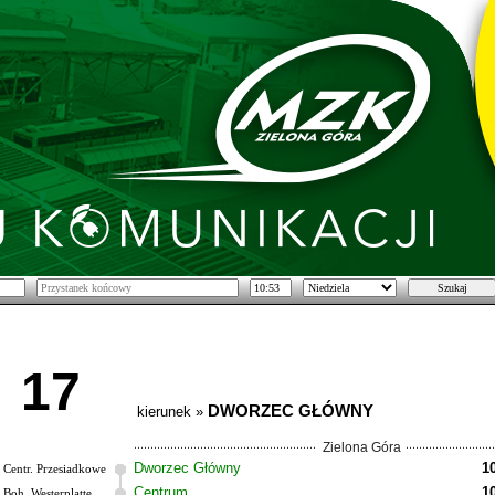
17
DWORZEC GŁÓWNY
kierunek »
Zielona Góra
Dworzec Główny
1
Centr. Przesiadkowe
Centrum
1
Boh. Westerplatte