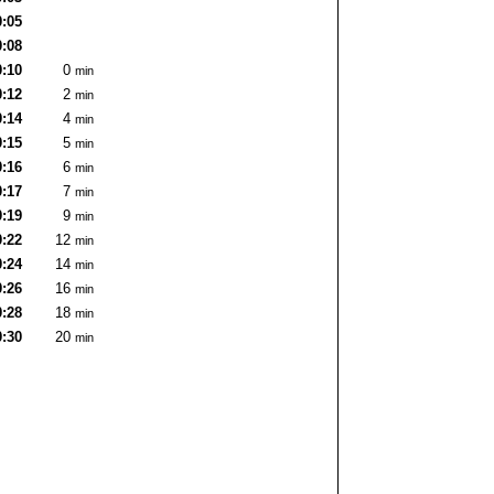
0:05
0:08
0:10
0
min
0:12
2
min
0:14
4
min
0:15
5
min
0:16
6
min
0:17
7
min
0:19
9
min
0:22
12
min
0:24
14
min
0:26
16
min
0:28
18
min
0:30
20
min