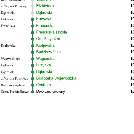
Elżbietanki
1
al.Wojska Polskiego
Dąbrówki
1
Dąbrówki
Łużycka
1
Łużycka
Francuska
1
Francuska
Francuska szkoła
1
Os. Przyjaźni
1
Kraljevska
1
Kraljevska
Budziszyńska
1
Węgierska
1
Wyszyńskiego
Łużycka
1
Łużycka
Dąbrówki
1
Dąbrówki
Biblioteka Wojewódzka
1
al.Wojska Polskiego
Centrum
1
Boh. Westerplatte
Dworzec Główny
1
Centr. Przesiadkowe