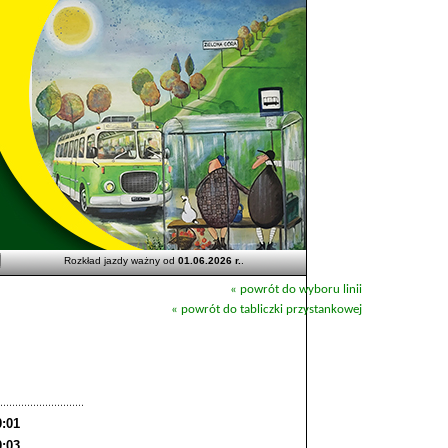
Rozkład jazdy ważny od
01.06.2026 r.
.
« powrót do wyboru linii
« powrót do tabliczki przystankowej
0:01
0:03