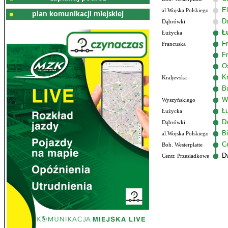
El
al.Wojska Polskiego
plan komunikacji miejskiej
D
Dąbrówki
Ł
Łużycka
F
Francuska
F
O
K
Kraljevska
B
W
Wyszyńskiego
Ł
Łużycka
D
Dąbrówki
B
al.Wojska Polskiego
C
Boh. Westerplatte
D
Centr. Przesiadkowe