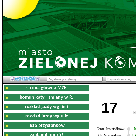
strona główna MZK
komunikaty - zmiany w RJ
17
rozkład jazdy wg linii
k
rozkład jazdy wg ulic
lista przystanków
D
Centr. Przesiadkowe
zaplanuj podróż
C
Boh. Westerplatte