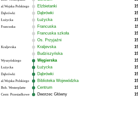
Elżbietanki
1
al.Wojska Polskiego
Dąbrówki
1
Dąbrówki
Łużycka
1
Łużycka
Francuska
1
Francuska
Francuska szkoła
1
Os. Przyjaźni
1
Kraljevska
1
Kraljevska
Budziszyńska
1
Węgierska
1
Wyszyńskiego
Łużycka
1
Łużycka
Dąbrówki
1
Dąbrówki
Biblioteka Wojewódzka
1
al.Wojska Polskiego
Centrum
1
Boh. Westerplatte
Dworzec Główny
1
Centr. Przesiadkowe