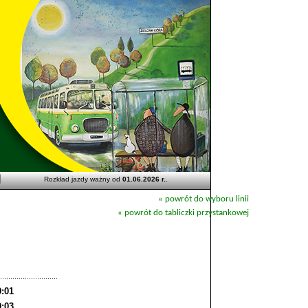
Rozkład jazdy ważny od
01.06.2026 r.
.
« powrót do wyboru linii
« powrót do tabliczki przystankowej
9:01
9:03