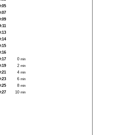
9:05
9:07
9:09
9:11
9:13
9:14
9:15
9:16
9:17
0
min
9:19
2
min
9:21
4
min
9:23
6
min
9:25
8
min
9:27
10
min