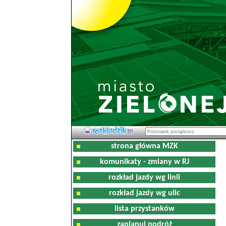
strona główna MZK
komunikaty - zmiany w RJ
rozkład jazdy wg linii
rozkład jazdy wg ulic
lista przystanków
zaplanuj podróż