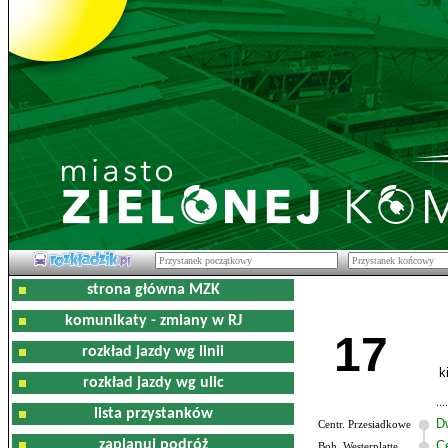
strona główna MZK
komunikaty - zmiany w RJ
17
rozkład jazdy wg linii
k
rozkład jazdy wg ulic
lista przystanków
D
Centr. Przesiadkowe
zaplanuj podróż
C
Boh. Westerplatte