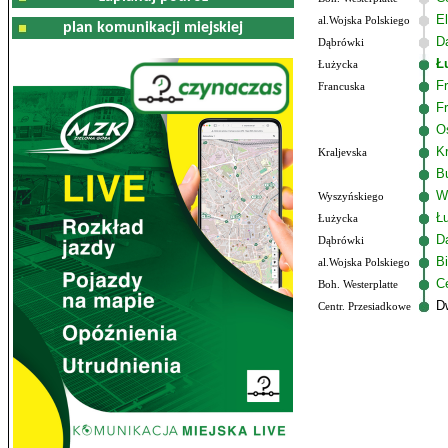
El
al.Wojska Polskiego
plan komunikacji miejskiej
D
Dąbrówki
Ł
Łużycka
F
Francuska
F
O
K
Kraljevska
B
W
Wyszyńskiego
Ł
Łużycka
D
Dąbrówki
B
al.Wojska Polskiego
C
Boh. Westerplatte
D
Centr. Przesiadkowe