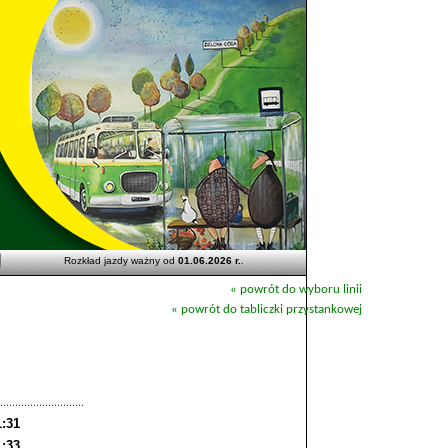
Rozkład jazdy ważny od
01.06.2026 r.
.
« powrót do wyboru linii
« powrót do tabliczki przystankowej
1:31
1:33