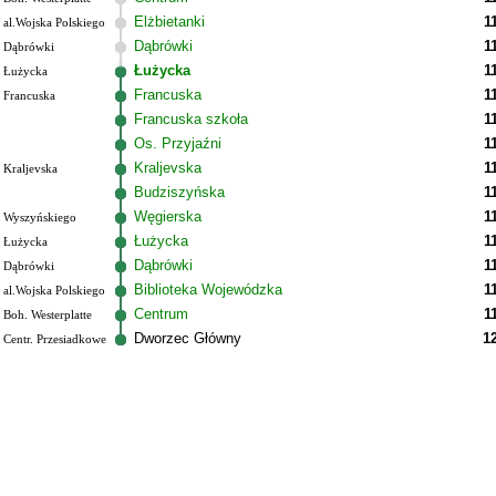
Elżbietanki
1
al.Wojska Polskiego
Dąbrówki
1
Dąbrówki
Łużycka
1
Łużycka
Francuska
1
Francuska
Francuska szkoła
1
Os. Przyjaźni
1
Kraljevska
1
Kraljevska
Budziszyńska
1
Węgierska
1
Wyszyńskiego
Łużycka
1
Łużycka
Dąbrówki
1
Dąbrówki
Biblioteka Wojewódzka
1
al.Wojska Polskiego
Centrum
1
Boh. Westerplatte
Dworzec Główny
1
Centr. Przesiadkowe