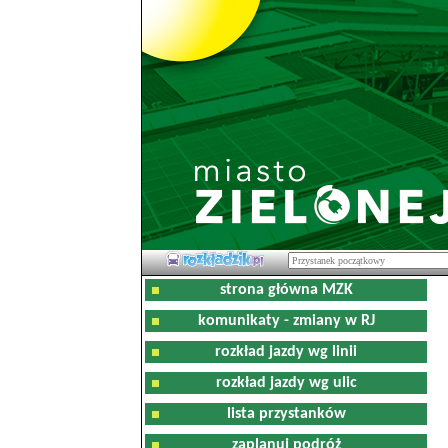
strona główna MZK
komunikaty - zmiany w RJ
rozkład jazdy wg linii
rozkład jazdy wg ulic
lista przystanków
zaplanuj podróż