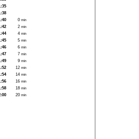
1:35
1:38
1:40
0
min
1:42
2
min
1:44
4
min
1:45
5
min
1:46
6
min
1:47
7
min
1:49
9
min
1:52
12
min
1:54
14
min
1:56
16
min
1:58
18
min
2:00
20
min