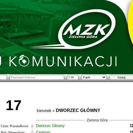
17
DWORZEC GŁÓWNY
kierunek »
Zielona Góra
Dworzec Główny
1
Centr. Przesiadkowe
Centrum
1
Boh. Westerplatte