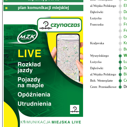
El
al.Wojska Polskiego
plan komunikacji miejskiej
D
Dąbrówki
Ł
Łużycka
F
Francuska
F
O
K
Kraljevska
B
W
Wyszyńskiego
Ł
Łużycka
D
Dąbrówki
B
al.Wojska Polskiego
C
Boh. Westerplatte
D
Centr. Przesiadkowe