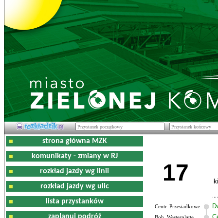
strona główna MZK
komunikaty - zmiany w RJ
17
rozkład jazdy wg linii
k
rozkład jazdy wg ulic
lista przystanków
D
Centr. Przesiadkowe
zaplanuj podróż
C
Boh. Westerplatte