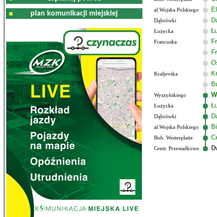
El
al.Wojska Polskiego
plan komunikacji miejskiej
D
Dąbrówki
Ł
Łużycka
F
Francuska
F
O
K
Kraljevska
B
W
Wyszyńskiego
Ł
Łużycka
D
Dąbrówki
B
al.Wojska Polskiego
C
Boh. Westerplatte
D
Centr. Przesiadkowe