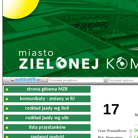
strona główna MZK
komunikaty - zmiany w RJ
17
rozkład jazdy wg linii
k
rozkład jazdy wg ulic
lista przystanków
D
Centr. Przesiadkowe
zaplanuj podróż
C
Boh. Westerplatte