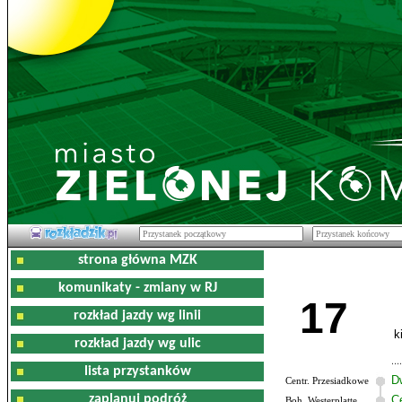
strona główna MZK
komunikaty - zmiany w RJ
17
rozkład jazdy wg linii
k
rozkład jazdy wg ulic
lista przystanków
D
Centr. Przesiadkowe
zaplanuj podróż
C
Boh. Westerplatte