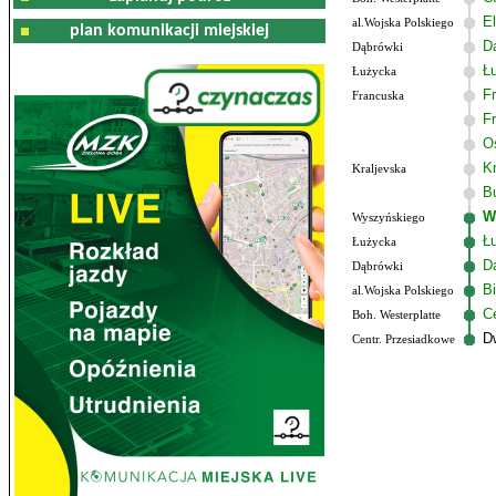
El
al.Wojska Polskiego
plan komunikacji miejskiej
D
Dąbrówki
Ł
Łużycka
F
Francuska
F
O
K
Kraljevska
B
W
Wyszyńskiego
Ł
Łużycka
D
Dąbrówki
B
al.Wojska Polskiego
C
Boh. Westerplatte
D
Centr. Przesiadkowe