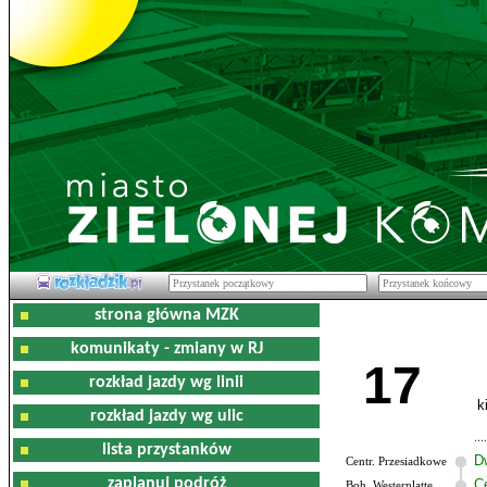
strona główna MZK
komunikaty - zmiany w RJ
17
rozkład jazdy wg linii
k
rozkład jazdy wg ulic
lista przystanków
D
Centr. Przesiadkowe
zaplanuj podróż
C
Boh. Westerplatte