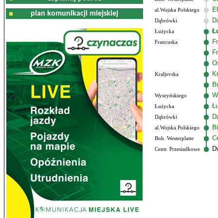
El
al.Wojska Polskiego
plan komunikacji miejskiej
D
Dąbrówki
Ł
Łużycka
F
Francuska
F
O
K
Kraljevska
B
W
Wyszyńskiego
Ł
Łużycka
D
Dąbrówki
B
al.Wojska Polskiego
C
Boh. Westerplatte
D
Centr. Przesiadkowe