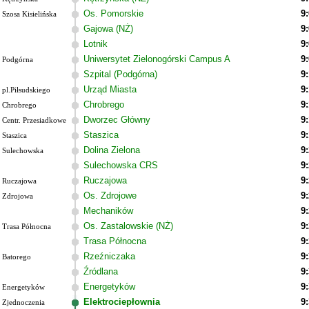
Os. Pomorskie
9
Szosa Kisielińska
Gajowa (NŻ)
9
Lotnik
9
Uniwersytet Zielonogórski Campus A
9
Podgórna
Szpital (Podgórna)
9
Urząd Miasta
9
pl.Piłsudskiego
Chrobrego
9
Chrobrego
Dworzec Główny
9
Centr. Przesiadkowe
Staszica
9
Staszica
Dolina Zielona
9
Sulechowska
Sulechowska CRS
9
Ruczajowa
9
Ruczajowa
Os. Zdrojowe
9
Zdrojowa
Mechaników
9
Os. Zastalowskie (NŻ)
9
Trasa Północna
Trasa Północna
9
Rzeźniczaka
9
Batorego
Źródlana
9
Energetyków
9
Energetyków
Elektrociepłownia
9
Zjednoczenia