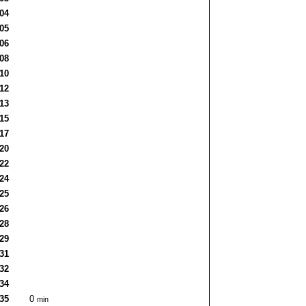
:04
:05
:06
:08
:10
:12
:13
:15
:17
:20
:22
:24
:25
:26
:28
:29
:31
:32
:34
:35
0
min