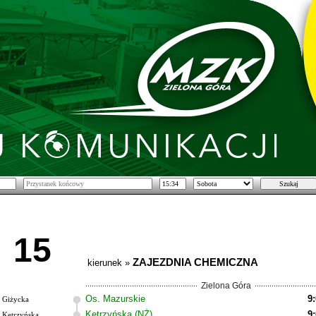
15
ZAJEZDNIA CHEMICZNA
kierunek »
Zielona Góra
Os. Mazurskie
9
Giżycka
Kętrzyńska (NŻ)
9
Kętrzyńska