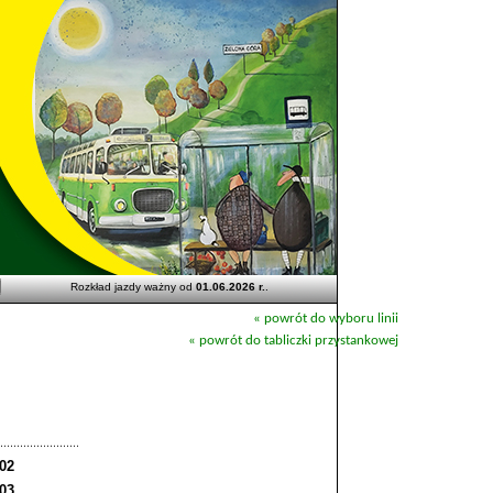
Rozkład jazdy ważny od
01.06.2026 r.
.
« powrót do wyboru linii
« powrót do tabliczki przystankowej
:02
:03