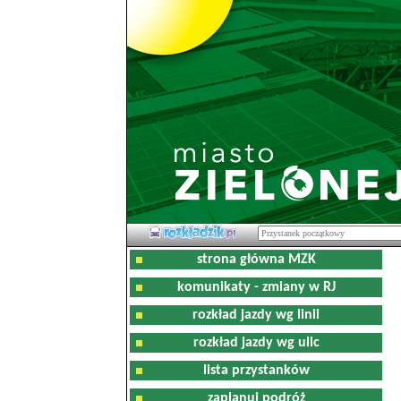
strona główna MZK
komunikaty - zmiany w RJ
rozkład jazdy wg linii
rozkład jazdy wg ulic
lista przystanków
zaplanuj podróż