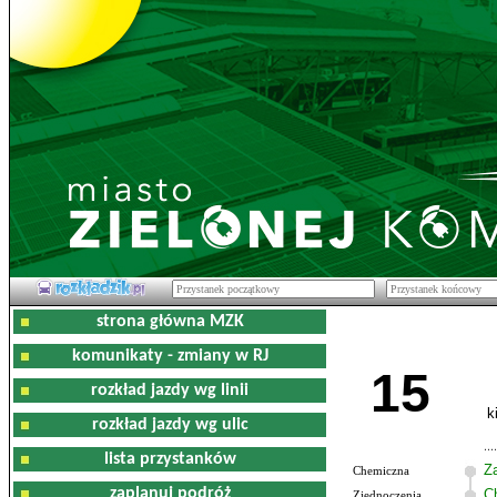
strona główna MZK
komunikaty - zmiany w RJ
15
rozkład jazdy wg linii
k
rozkład jazdy wg ulic
lista przystanków
Z
Chemiczna
zaplanuj podróż
C
Zjednoczenia