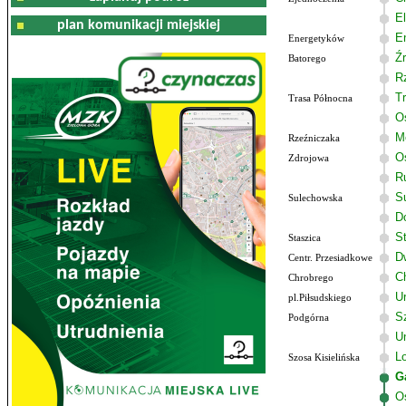
El
plan komunikacji miejskiej
E
Energetyków
Ź
Batorego
R
T
Trasa Północna
O
M
Rzeźniczaka
O
Zdrojowa
R
S
Sulechowska
Do
S
Staszica
D
Centr. Przesiadkowe
C
Chrobrego
U
pl.Piłsudskiego
Sz
Podgórna
U
Lo
Szosa Kisielińska
G
O