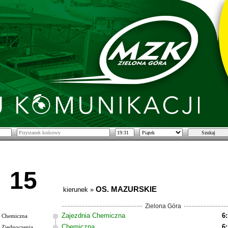
15
OS. MAZURSKIE
kierunek »
Zielona Góra
Zajezdnia Chemiczna
6
Chemiczna
Chemiczna
6
Zjednoczenia