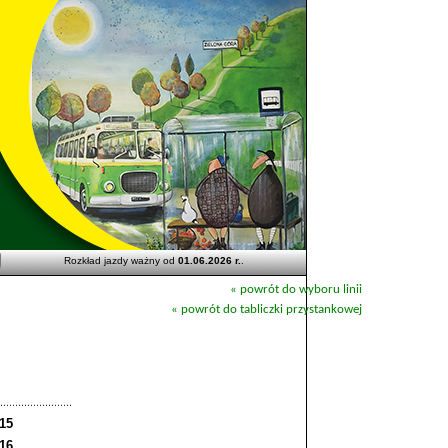
Rozkład jazdy ważny od
01.06.2026 r.
.
« powrót do wyboru linii
« powrót do tabliczki przystankowej
:15
:16