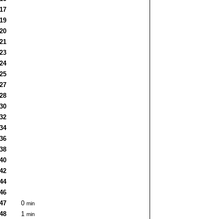
:17
:19
:20
:21
:23
:24
:25
:27
:28
:30
:32
:34
:36
:38
:40
:42
:44
:46
:47
0
min
:48
1
min