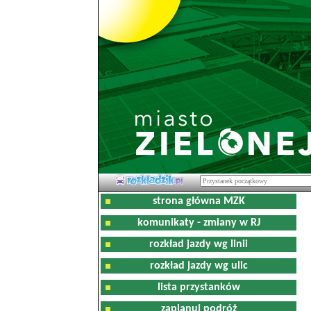
strona główna MZK
komunikaty - zmiany w RJ
rozkład jazdy wg linii
rozkład jazdy wg ulic
lista przystanków
zaplanuj podróż