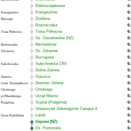
Elektrociepłownia
6
Energetyków
6
Energetyków
Źródlana
6
Batorego
Rzeźniczaka
6
Trasa Północna
6
Trasa Północna
Os. Zastalowskie (NŻ)
6
Mechaników
6
Rzeźniczaka
Os. Zdrojowe
6
Zdrojowa
Ruczajowa
6
Sulechowska CRS
6
Sulechowska
Dolina Zielona
6
Staszica
6
Staszica
Dworzec Główny
6
Centr. Przesiadkowe
Chrobrego
6
Chrobrego
Urząd Miasta
6
pl.Piłsudskiego
Szpital (Podgórna)
6
Podgórna
Uniwersytet Zielonogórski Campus A
6
Lotnik
6
Szosa Kisielińska
Gajowa (NŻ)
6
Os. Pomorskie
6