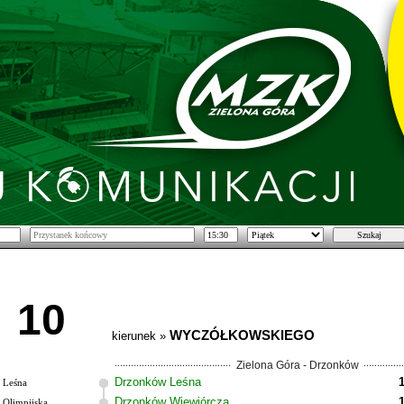
10
WYCZÓŁKOWSKIEGO
kierunek »
Zielona Góra - Drzonków
Drzonków Leśna
Leśna
Drzonków Wiewiórcza
Olimpijska