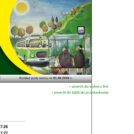
Rozkład jazdy ważny od
01.06.2026 r.
.
« powrót do wyboru linii
« powrót do tabliczki przystankowej
17:26
17:27