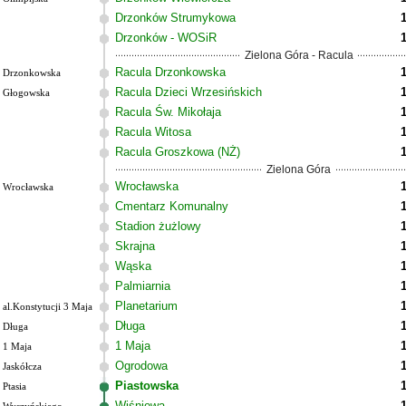
Drzonków Strumykowa
Drzonków - WOSiR
Zielona Góra - Racula
Racula Drzonkowska
Drzonkowska
Racula Dzieci Wrzesińskich
Głogowska
Racula Św. Mikołaja
Racula Witosa
Racula Groszkowa (NŻ)
Zielona Góra
Wrocławska
Wrocławska
Cmentarz Komunalny
Stadion żużlowy
Skrajna
Wąska
Palmiarnia
Planetarium
al.Konstytucji 3 Maja
Długa
Długa
1 Maja
1 Maja
Ogrodowa
Jaskółcza
Piastowska
Ptasia
Wiśniowa