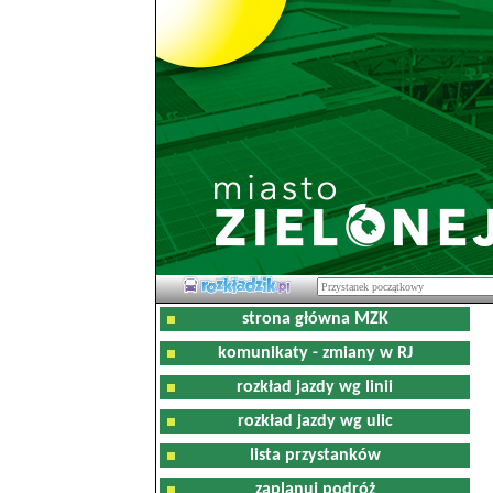
strona główna MZK
komunikaty - zmiany w RJ
rozkład jazdy wg linii
rozkład jazdy wg ulic
lista przystanków
zaplanuj podróż