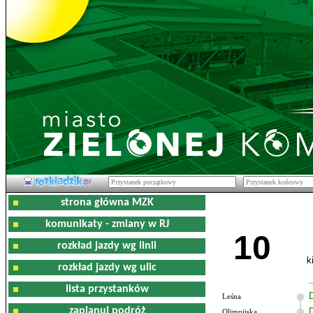
strona główna MZK
komunikaty - zmiany w RJ
10
rozkład jazdy wg linii
k
rozkład jazdy wg ulic
lista przystanków
Leśna
zaplanuj podróż
Olimpijska